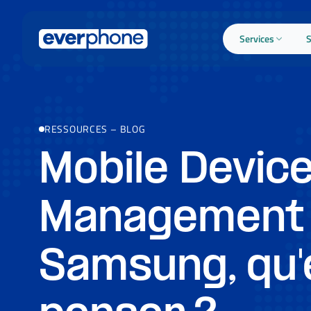
Skip to main content
Services
S
RESSOURCES
–
BLOG
Mobile Devic
Management
Samsung, qu'