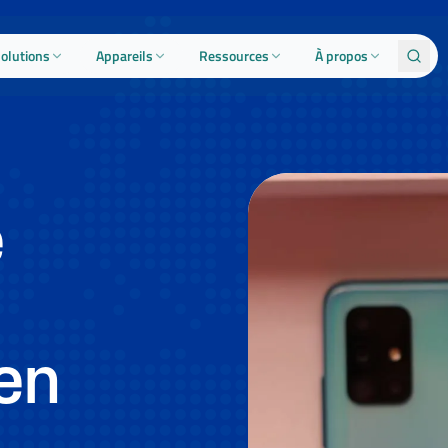
olutions
Appareils
Ressources
À propos
e
en