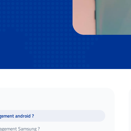
gement android ?
anagement Samsung ?