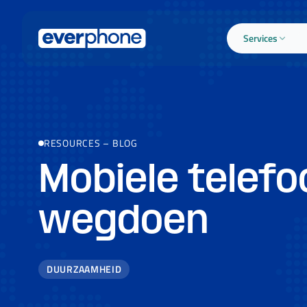
Skip to main content
Services
RESOURCES
–
BLOG
Mobiele telef
wegdoen
DUURZAAMHEID