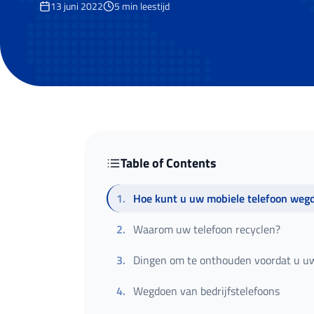
13 juni 2022
5
min leestijd
Table of Contents
1
.
Hoe kunt u uw mobiele telefoon weg
2
.
Waarom uw telefoon recyclen?
3
.
Dingen om te onthouden voordat u u
4
.
Wegdoen van bedrijfstelefoons