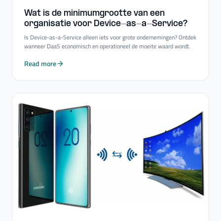
Wat is de minimumgrootte van een
organisatie voor Device-​as-​a-​Service?
Is Device-as-a-Service alleen iets voor grote ondernemingen? Ontdek
wanneer DaaS economisch en operationeel de moeite waard wordt.
Read more