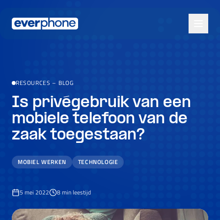
Skip to main content
RESOURCES
–
BLOG
Is privégebruik van een
mobiele telefoon van de
zaak toegestaan?
MOBIEL WERKEN
TECHNOLOGIE
5 mei 2022
8
min leestijd