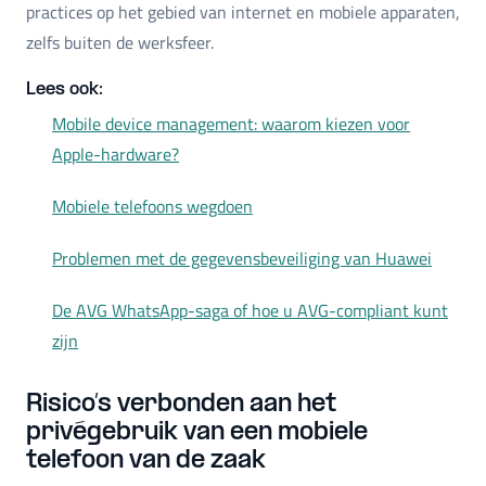
practices op het gebied van internet en mobiele apparaten,
zelfs buiten de werksfeer.
Lees ook:
Mobile device management: waarom kiezen voor
Apple-hardware?
Mobiele telefoons wegdoen
Problemen met de gegevensbeveiliging van Huawei
De AVG WhatsApp-saga of hoe u AVG-compliant kunt
zijn
Risico’s verbonden aan het
privégebruik van een mobiele
telefoon van de zaak