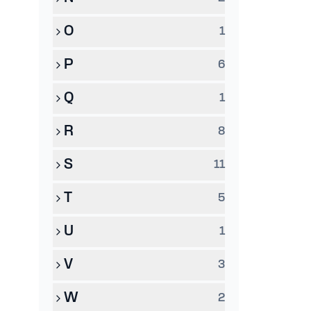
O
1
P
6
Q
1
R
8
S
11
T
5
U
1
V
3
W
2