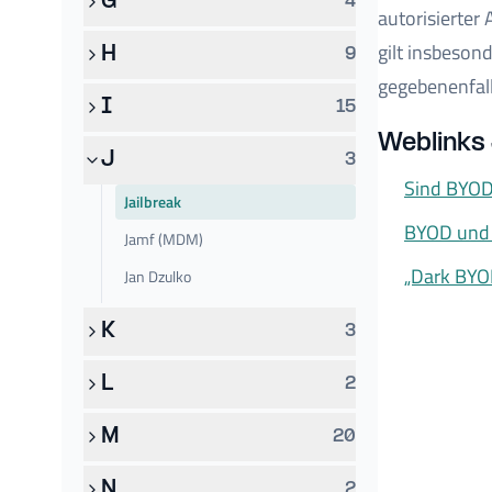
G
4
autorisierter
gilt insbeson
H
9
gegebenenfall
I
15
Weblinks 
J
3
Sind BYOD
Jailbreak
BYOD und 
Jamf (MDM)
„Dark BYO
Jan Dzulko
K
3
L
2
M
20
N
2