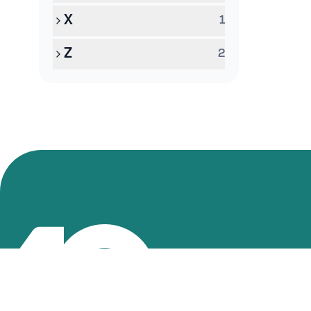
X
1
Z
2