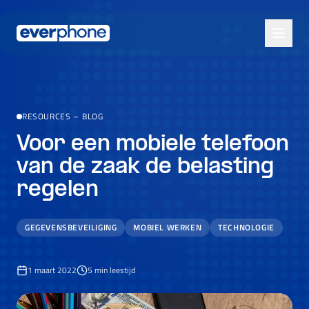
Skip to main content
RESOURCES
–
BLOG
Voor een mobiele telefoon
van de zaak de belasting
regelen
GEGEVENSBEVEILIGING
MOBIEL WERKEN
TECHNOLOGIE
1 maart 2022
5
min leestijd