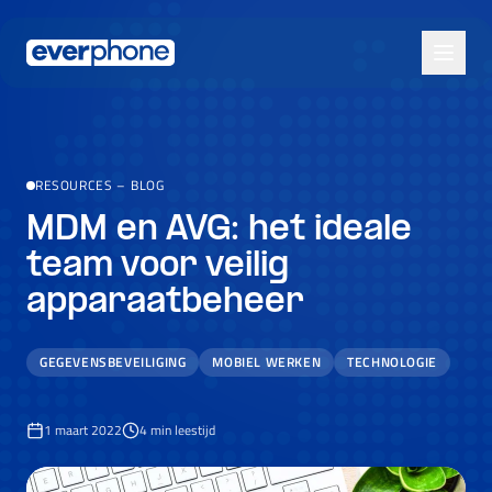
Skip to main content
RESOURCES
–
BLOG
MDM en AVG: het ideale
team voor veilig
apparaatbeheer
GEGEVENSBEVEILIGING
MOBIEL WERKEN
TECHNOLOGIE
1 maart 2022
4
min leestijd