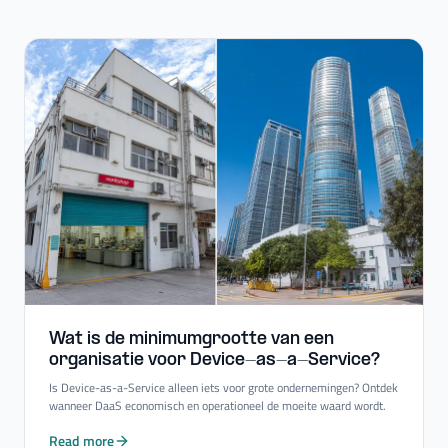
Wat is de minimumgrootte van een
organisatie voor Device-​as-​a-​Service?
Is Device-as-a-Service alleen iets voor grote ondernemingen? Ontdek
wanneer DaaS economisch en operationeel de moeite waard wordt.
Read more