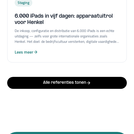
Staging
6.000 iPads in vijf dagen: apparaatuitrol
voor Henkel
De inkoop, configuratie en distributie van 6.000 iPads is een echte
uitdaging — zelfs voor grote internationale organisaties zoals
Henkel. Het doel: de bedrijfscultuur versterken, digitale vaardigheden
ontwikkelen en de veerkracht van de organisatie vergroten.
Lees meer
Alle referenties tonen