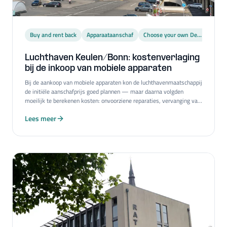
Buy and rent back
Apparaataanschaf
Choose your own Device
Luchthaven Keulen/Bonn: kostenverlaging
bij de inkoop van mobiele apparaten
Bij de aankoop van mobiele apparaten kon de luchthavenmaatschappij
de initiële aanschafprijs goed plannen — maar daarna volgden
moeilijk te berekenen kosten: onvoorziene reparaties, vervanging van
versleten apparaten en interne inspanning. Everphone bracht
Lees meer
transparantie, keuzevrijheid en lagere kosten.