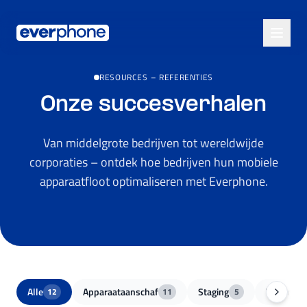
Skip to main content
RESOURCES
–
REFERENTIES
Onze succesverhalen
Van middelgrote bedrijven tot wereldwijde
corporaties – ontdek hoe bedrijven hun mobiele
apparaatfloot optimaliseren met Everphone.
Alle
Apparaataanschaf
Staging
Vlootmode
12
11
5