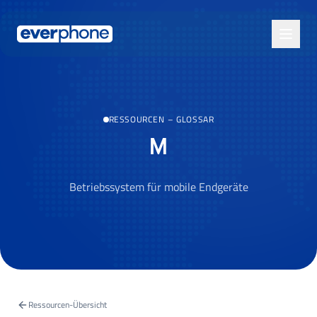
Skip to main content
RESSOURCEN
–
GLOSSAR
M
Betriebssystem für mobile Endgeräte
Ressourcen-Übersicht