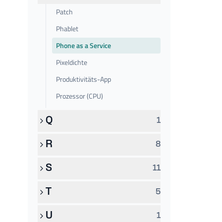
Patch
Phablet
Phone as a Service
Pixeldichte
Produktivitäts-App
Prozessor (CPU)
Q
1
R
8
S
11
T
5
U
1