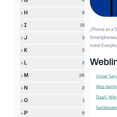
G
4
H
9
I
15
„Phone as a S
Smartphones, 
J
3
nutzt Everpho
K
3
Weblin
L
2
Unser Serv
M
20
Was beinh
N
2
DaaS: Wie 
O
1
Geräteüber
P
6