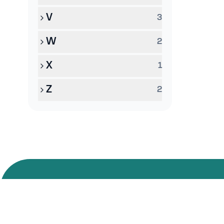
V
3
W
2
X
1
Z
2