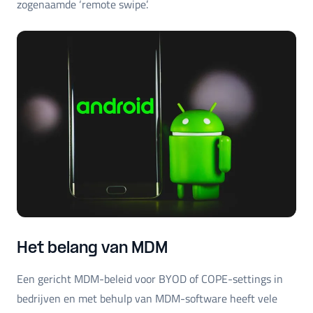
zogenaamde ‘remote swipe’.
Het belang van MDM
Een gericht MDM-beleid voor BYOD of COPE-settings in
bedrijven en met behulp van MDM-software heeft vele