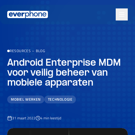
Skip to main content
RESOURCES
–
BLOG
Android Enterprise MDM
voor veilig beheer van
mobiele apparaten
MOBIEL WERKEN
TECHNOLOGIE
31 maart 2022
4
min leestijd