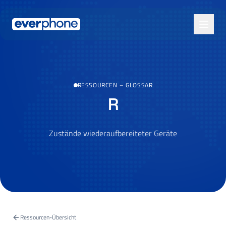
Skip to main content
RESSOURCEN
–
GLOSSAR
R
Zustände wiederaufbereiteter Geräte
Ressourcen-Übersicht