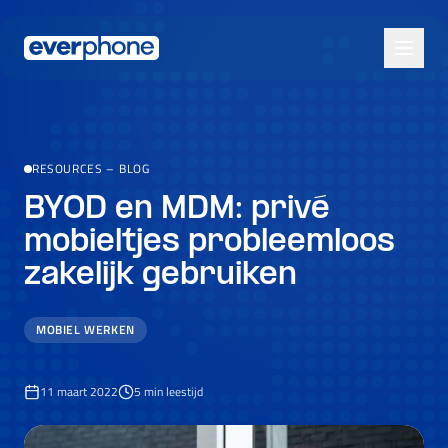
Skip to main content
RESOURCES
–
BLOG
BYOD en MDM: privé
mobieltjes probleemloos
zakelijk gebruiken
MOBIEL WERKEN
11 maart 2022
5
min leestijd