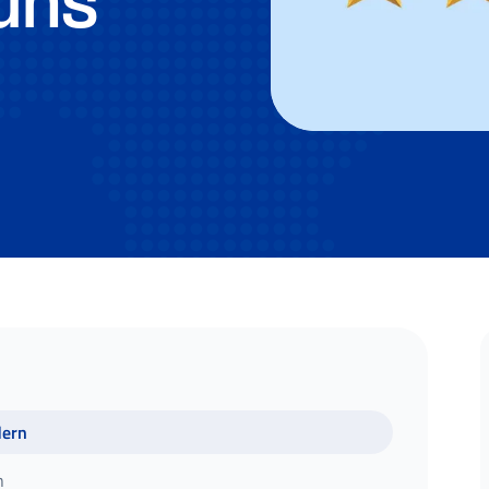
uns
dern
n