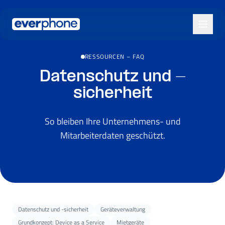
Skip to main content
RESSOURCEN
–
FAQ
Datenschutz und -
sicherheit
So bleiben Ihre Unternehmens- und
Mitarbeiterdaten geschützt.
Datenschutz und -sicherheit
Geräteverwaltung
Grundkonzept: Device as a Service
Mietgeräte