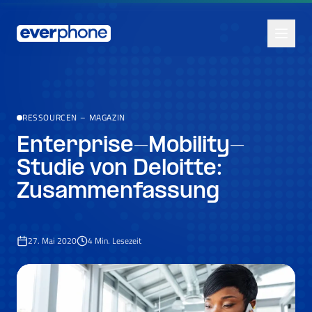
Skip to main content
RESSOURCEN
–
MAGAZIN
Enterprise-Mobility-
Studie von Deloitte:
Zusammenfassung
27. Mai 2020
4
Min. Lesezeit