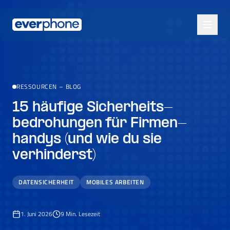
Skip to main content
RESSOURCEN
–
BLOG
15 häufige Sicher­heits­
bedrohungen für Firmen­
handys (und wie du sie
verhinderst)
DATENSICHERHEIT
MOBILES ARBEITEN
1. Juni 2026
9
Min. Lesezeit