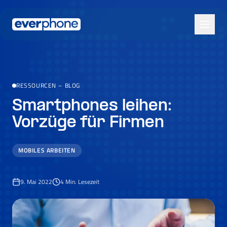
Skip to main content
RESSOURCEN
–
BLOG
Smartphones leihen:
Vorzüge für Firmen
MOBILES ARBEITEN
9. Mai 2022
4
Min. Lesezeit