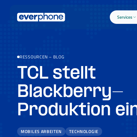
Skip to main content
Services
RESSOURCEN
–
BLOG
TCL stellt
Blackberry-
Produktion ei
MOBILES ARBEITEN
TECHNOLOGIE