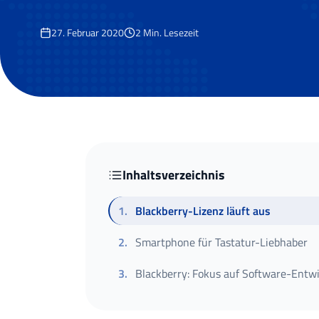
27. Februar 2020
2
Min. Lesezeit
Inhaltsverzeichnis
1
.
Blackberry-Lizenz läuft aus
2
.
Smartphone für Tastatur-Liebhaber
3
.
Blackberry: Fokus auf Software-Entw