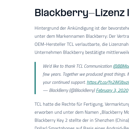
Blackberry-Lizenz 
Hintergrund der Ankündigung ist der bevorsteh
unter dem Markennamen Blackberry: Der Vertrag
OEM-Hersteller TCL verlautbarte, die Lizenznah
Unternehmen Blackberry bestätigte mittlerweile
We'd like to thank TCL Communication
@BBMob
few years. Together we produced great things. 
your continued support.
https://t.co/fn2iM3bvz
— BlackBerry (@BlackBerry)
February 3, 2020
TCL hatte die Rechte für Fertigung, Vermarktu
erworben und unter dem Namen „Blackberry Mo
Blackberry Key 2 stellte der in Shenzhen (China
Dollar) Smartphones auf Basis eines Android-Bet