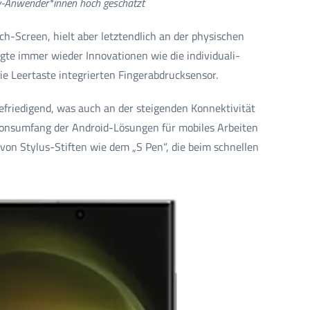
ry-Anwender*innen hoch geschätzt
h-Screen, hielt aber letztendlich an der physischen
gte immer wieder Innovationen wie die indivi­dua­li­
e Leer­taste integrierten Finger­abdruck­sensor.
efriedigend, was auch an der steigenden Konnektivität
ionsumfang der Android-Lösungen für mobiles Arbeiten
von Stylus-Stiften wie dem „S Pen“, die beim schnellen