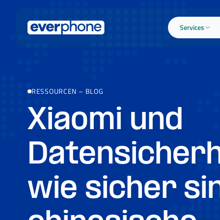
Skip to main content
Services
RESSOURCEN
–
BLOG
Xiaomi und
Datensicherh
wie sicher si