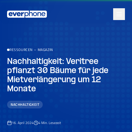
Skip to main content
RESSOURCEN
–
MAGAZIN
Nachhaltigkeit: Veritree
pflanzt 30 Bäume für jede
Mietverlängerung um 12
Monate
NACHHALTIGKEIT
16. April 2024
4
Min. Lesezeit