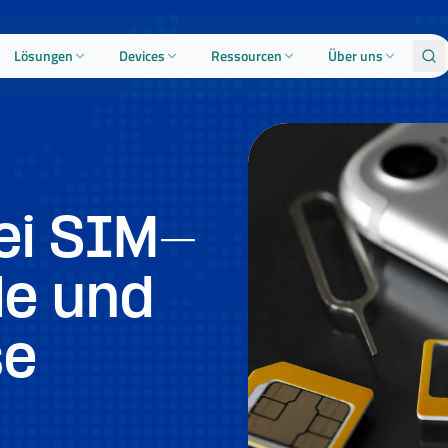
Lösungen
Devices
Ressourcen
Über uns
ei SIM-
le und
se