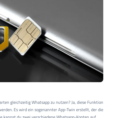
arten gleichzeitig Whatsapp zu nutzen? Ja, diese Funktion
werden. Es wird ein sogenannter App-Twin erstellt, der die
se kannst du zwei verschiedene Whatsapp-Konten auf