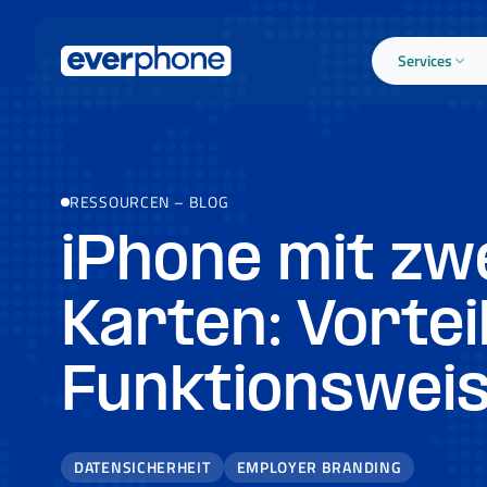
Skip to main content
Services
RESSOURCEN
–
BLOG
iPhone mit zw
Karten: Vortei
Funktionswei
DATENSICHERHEIT
EMPLOYER BRANDING