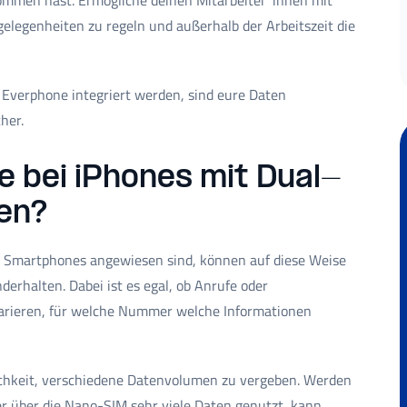
mmen hast. Ermögliche deinen Mitarbeiter*innen mit
legenheiten zu regeln und außerhalb der Arbeitszeit die
verphone integriert werden, sind eure Daten
her.
 bei iPhones mit Dual-
en?
re Smartphones angewiesen sind, können auf diese Weise
derhalten. Dabei ist es egal, ob Anrufe oder
parieren, für welche Nummer welche Informationen
glichkeit, verschiedene Datenvolumen zu vergeben. Werden
r über die Nano-SIM sehr viele Daten genutzt, kann