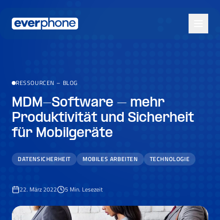
Skip to main content
RESSOURCEN
–
BLOG
MDM-Software – mehr
Produktivität und Sicherheit
für Mobilgeräte
DATENSICHERHEIT
MOBILES ARBEITEN
TECHNOLOGIE
22. März 2022
5
Min. Lesezeit