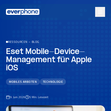
Skip to main content
RESSOURCEN
–
BLOG
Eset Mobile-Device-
Management für Apple
iOS
MOBILES ARBEITEN
TECHNOLOGIE
9. Juni 2026
5
Min. Lesezeit