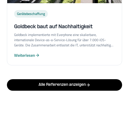
Gerätebeschaffung
Goldbeck baut auf Nachhaltigkeit
Goldbeck implementierte mit Everphone eine skalierbare,
internationale Device-as-a-Service-Lösung für über 7.000 iOS-
Geräte. Die Zusammenarbeit entlastet die IT, unterstützt nachhaltige
Prozesse und ermöglicht Self-Service für Nutzer*innen in ganz
Weiterlesen
Europa.
Alle Referenzen anzeigen