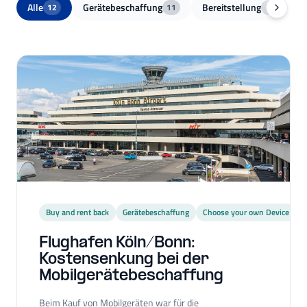
Alle
Gerätebeschaffung
Bereitstellung
F
12
11
5
Buy and rent back
Gerätebeschaffung
Choose your own Device
Flughafen Köln/Bonn:
Kostensenkung bei der
Mobilgerätebeschaffung
Beim Kauf von Mobilgeräten war für die