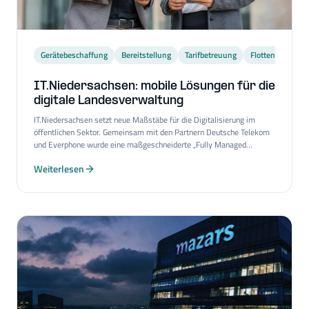
Gerätebeschaffung
Bereitstellung
Tarifbetreuung
Flottenmodernis
IT.Niedersachsen: mobile Lösungen für die
digitale Landesverwaltung
IT.Niedersachsen setzt neue Maßstäbe für die Digitalisierung im
öffentlichen Sektor. Gemeinsam mit den Partnern Deutsche Telekom
und Everphone wurde eine maßgeschneiderte „Fully Managed
Workplace“-Lösung entwickelt, die Effizienz und maximale Sicherheit
Weiterlesen
für die Landesverwaltung Niedersachsen gewährleistet.