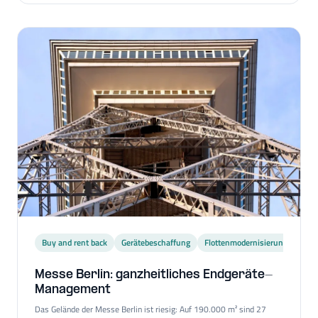
mit positivem Effekt auf Effizienz und Nutzerzufriedenheit im
gesamten Unternehmen.
Buy and rent back
Gerätebeschaffung
Flottenmodernisierung
Tari
Messe Berlin: ganzheitliches Endgeräte-​
Management
Das Gelände der Messe Berlin ist riesig: Auf 190.000 m² sind 27