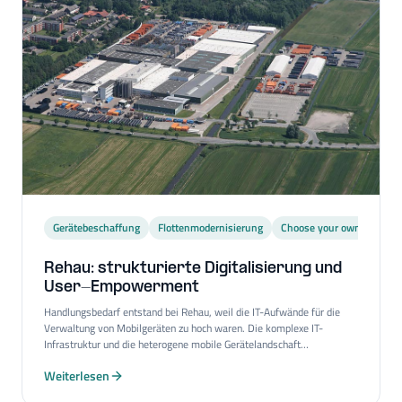
Gerätebeschaffung
Flottenmodernisierung
Choose your own Device
Rehau: strukturierte Digitalisierung und
User-​Empowerment
Handlungsbedarf entstand bei Rehau, weil die IT-Aufwände für die
Verwaltung von Mobilgeräten zu hoch waren. Die komplexe IT-
Infrastruktur und die heterogene mobile Gerätelandschaft
erschwerten den Umgang mit der Geräteflotte und verhinderten
Weiterlesen
Kostentransparenz. Everphone half Rehau dabei, eine klare und
nachhaltige Lösung für das Endgerätemanagement zu entwickeln –