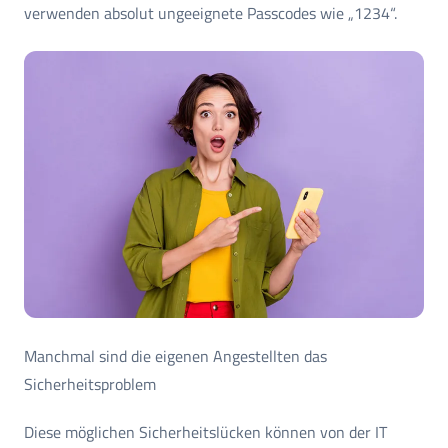
verwenden absolut ungeeignete Passcodes wie „1234“.
Manchmal sind die eigenen Angestellten das
Sicherheitsproblem
Diese möglichen Sicherheitslücken können von der IT