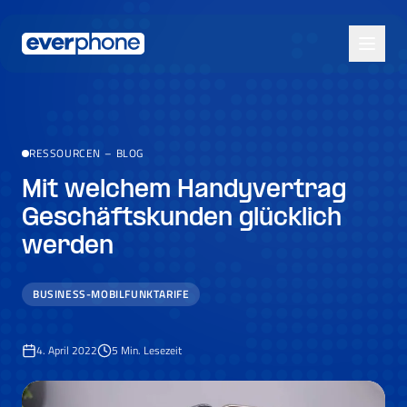
Skip to main content
RESSOURCEN
–
BLOG
Mit welchem Handyvertrag
Geschäftskunden glücklich
werden
BUSINESS-MOBILFUNKTARIFE
4. April 2022
5
Min. Lesezeit