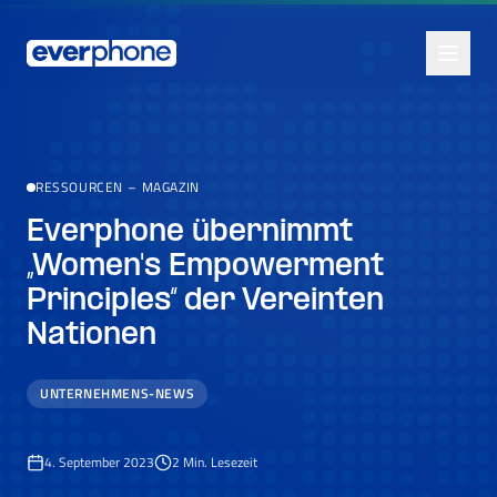
Skip to main content
RESSOURCEN
–
MAGAZIN
Everphone übernimmt
„Women's Empowerment
Principles“ der Vereinten
Nationen
UNTERNEHMENS-NEWS
4. September 2023
2
Min. Lesezeit