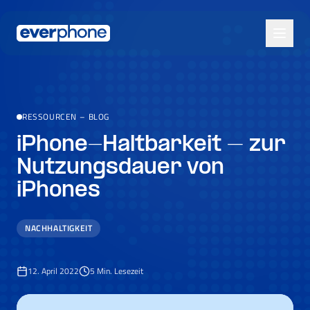
Skip to main content
RESSOURCEN
–
BLOG
iPhone-Haltbarkeit – zur
Nutzungsdauer von
iPhones
NACHHALTIGKEIT
12. April 2022
5
Min. Lesezeit