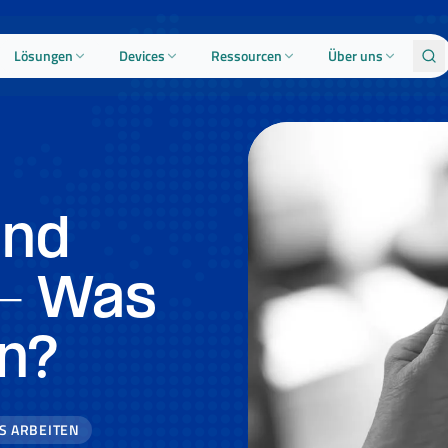
Lösungen
Devices
Ressourcen
Über uns
und
 – Was
en?
S ARBEITEN