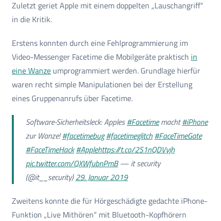
Zuletzt geriet Apple mit einem doppelten „Lauschangriff“
in die Kritik.
Erstens konnten durch eine Fehlprogrammierung im
Video-Messenger Facetime die Mobilgeräte praktisch
in
eine Wanze
umprogrammiert werden. Grundlage hierfür
waren recht simple Manipulationen bei der Erstellung
eines Gruppenanrufs über Facetime.
Software-Sicherheitsleck: Apples
#Facetime
macht
#iPhone
zur Wanze!
#facetimebug
#facetimeglitch
#FaceTimeGate
#FaceTimeHack
#Apple
https://t.co/2S1nQDVyjh
pic.twitter.com/QXWfubnPmB
— it security
(@it__security)
29. Januar 2019
Zweitens konnte die für Hörgeschädigte gedachte iPhone-
Funktion „Live Mithören“ mit Bluetooth-Kopfhörern