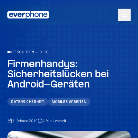
Skip to main content
RESSOURCEN
–
BLOG
Firmenhandys:
Sicherheitslücken bei
Android-Geräten
DATENSICHERHEIT
MOBILES ARBEITEN
1. Februar 2019
4
Min. Lesezeit